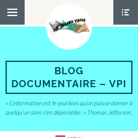
Aller
au
contenu
MEN
MEN
U TOP
U
SOCIA
L
BLOG
DOCUMENTAIRE – VPI
« L’information est le seul bien qu’on puisse donner à
quelqu’un sans s'en déposséder. » Thomas Jefferson,