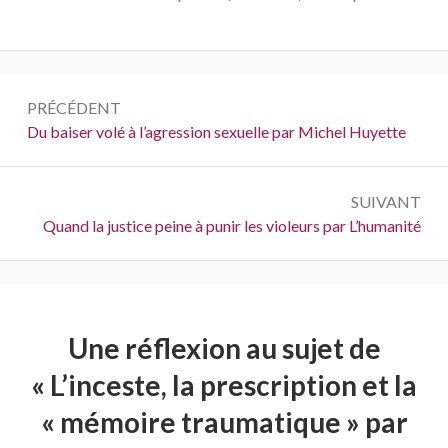
Navigation
PRÉCÉDENT
de
Précédent :
Du baiser volé à l’agression sexuelle par Michel Huyette
l’article
SUIVANT
Suivant :
Quand la justice peine à punir les violeurs par L’humanité
Une réflexion au sujet de
«
L’inceste, la prescription et la
« mémoire traumatique » par