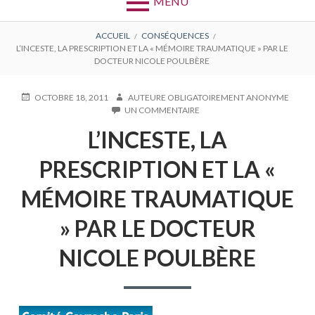
MENU
FIL
ACCUEIL
CONSÉQUENCES
L’INCESTE, LA PRESCRIPTION ET LA « MÉMOIRE TRAUMATIQUE » PAR LE
D'ARIANE
DOCTEUR NICOLE POULBÈRE
PUBLIÉ
AUTEUR
OCTOBRE 18, 2011
AUTEURE OBLIGATOIREMENT ANONYME
LE
SUR
UN COMMENTAIRE
L’INCESTE,
L’INCESTE, LA
LA
PRESCRIPTION
ET
PRESCRIPTION ET LA «
LA
«
MÉMOIRE TRAUMATIQUE
MÉMOIRE
TRAUMATIQUE
» PAR LE DOCTEUR
»
PAR
LE
NICOLE POULBÈRE
DOCTEUR
NICOLE
POULBÈRE