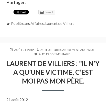
Partager:
E-mail
Publié dans
Affaires
,
Laurent de Villiers
PUBLIÉ
AUTEUR
AOÛT 21, 2012
AUTEURE OBLIGATOIREMENT ANONYME
LE
SUR
AUCUN COMMENTAIRE
LAURENT
LAURENT DE VILLIERS : "IL N’Y
DE
VILLIERS
A QU’UNE VICTIME, C’EST
:
"IL
MOI PAS MON PÈRE.
N’Y
A
QU’UNE
VICTIME,
C’EST
21 août 2012
MOI
PAS