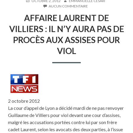
PUBLIÉ
AUTEUR
OCTOBRE 2, 2012
EMMANUELLE CESARI
LE
SUR
AUCUN COMMENTAIRE
AFFAIRE
AFFAIRE LAURENT DE
LAURENT
DE
VILLIERS : IL N’Y AURA PAS DE
VILLIERS
:
PROCÈS AUX ASSISES POUR
IL
N’Y
VIOL
AURA
PAS
DE
PROCÈS
AUX
ASSISES
POUR
VIOL
2 octobre 2012
La cour d’appel de Lyon a décidé mardi de ne pas renvoyer
Guillaume de Villiers pour viol devant une cour d’assises,
malgré les accusations portées contre lui par son frère
cadet Laurent, selon les avocats des deux parties, à l’issue