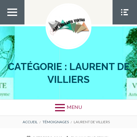
Aller
au
contenu
MEN
MEN
U TOP
U
SOCIA
L
CATÉGORIE :
LAURENT DE
VILLIERS
MENU
FIL
ACCUEIL
TÉMOIGNAGES
LAURENT DE VILLIERS
D'ARIANE