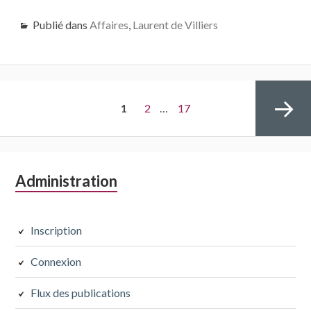
Publié dans
Affaires
,
Laurent de Villiers
Navigation
PAGE
Page
Page
1
2
…
17
des
articles
Colonne
Administration
Page
latérale
subsidiaire
Inscription
suivante
Connexion
Flux des publications