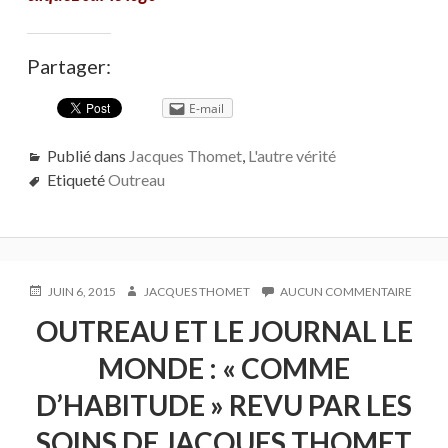
Partager:
E-mail
Publié dans
Jacques Thomet
,
L'autre vérité
Etiqueté
Outreau
PUBLIÉ
AUTEUR
SUR
JUIN 6, 2015
JACQUES THOMET
AUCUN COMMENTAIRE
LE
OUTR
OUTREAU ET LE JOURNAL LE
ET
LE
MONDE : « COMME
JOUR
LE
D’HABITUDE » REVU PAR LES
MOND
:
SOINS DE JACQUES THOMET
«