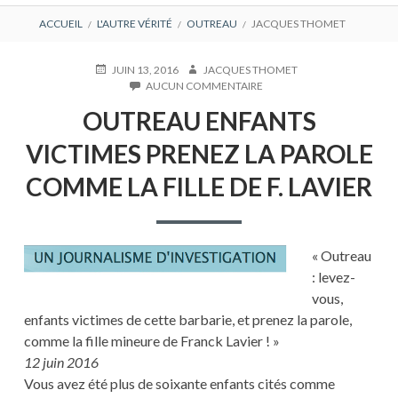
FIL
ACCUEIL
L'AUTRE VÉRITÉ
OUTREAU
JACQUES THOMET
D'ARIANE
PUBLIÉ
AUTEUR
JUIN 13, 2016
JACQUES THOMET
LE
SUR
AUCUN COMMENTAIRE
OUTREAU
OUTREAU ENFANTS
ENFANTS
VICTIMES
VICTIMES PRENEZ LA PAROLE
PRENEZ
LA
COMME LA FILLE DE F. LAVIER
PAROLE
COMME
LA
FILLE
DE
« Outreau
F.
: levez-
LAVIER
vous,
enfants victimes de cette barbarie, et prenez la parole,
comme la fille mineure de Franck Lavier ! »
12 juin 2016
Vous avez été plus de soixante enfants cités comme