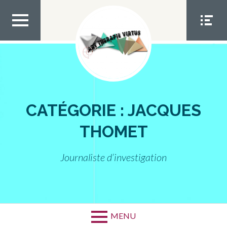
Aller
au
contenu
MEN
MEN
U TOP
U
SOCIA
L
CATÉGORIE :
JACQUES
THOMET
Journaliste d’investigation
MENU