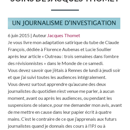
COM
D’HAB
»
REVU
PAR
LES
SOINS
6 juin 2015 | Auteur
Jacques Thomet
DE
Je vous livre mon adaptation satirique du tube de Claude
JACQ
THOM
François, dédiée à Florence Aubenas et Lucie Soullier
après leur article « Outreau : trois semaines dans l’ombre
des révisionnistes » dans le Monde de ce samedi.
Vous devez savoir que j’étais à Rennes de lundi à jeudi soir
et que j’ai suivi toutes les audiences intégralement.
Vous devez surtout apprendre qu’aucune des deux
journalistes du quotidien n’est venue me parler, à aucun
moment, avant ou après les audiences, ou pendant les
suspensions de séance, pour me demander mon avis, avant
de me mettre en cause dans leur papier écrit à quatre
mains. C’est le contraire de ce que j’apprenais aux futurs
journalistes quand je donnais des cours à l’IPJ ou à