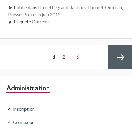
Publié dans
Daniel Legrand
,
Jacques Thomet
,
Outreau
,
Presse
,
Procès 5 juin 2015
Etiqueté
Outreau
Navigation
PAGE
Page
Page
1
2
…
6
des
articles
Colonne
Administration
Page
latérale
subsidiaire
Inscription
suivante
Connexion