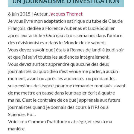
PAR
LES
SOINS
6 juin 2015 | Auteur
Jacques Thomet
DE
Je vous livre mon adaptation satirique du tube de Claude
JACQ
THOM
François, dédiée à Florence Aubenas et Lucie Soullier
après leur article « Outreau : trois semaines dans l’ombre
des révisionnistes » dans le Monde de ce samedi.
Vous devez savoir que j’étais à Rennes de lundi à jeudi soir
et que j’ai suivi toutes les audiences intégralement.
Vous devez surtout apprendre qu’aucune des deux
journalistes du quotidien n’est venue me parler, à aucun
moment, avant ou après les audiences, ou pendant les
suspensions de séance, pour me demander mon avis, avant
de me mettre en cause dans leur papier écrit à quatre
mains. C’est le contraire de ce que j’apprenais aux futurs
journalistes quand je donnais des cours à l’IPJ ou à
Sciences Po…
Voici ce « Comme d’habitude » abrégé, et revu à ma
manière :