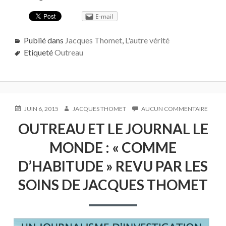
E-mail
Publié dans
Jacques Thomet
,
L'autre vérité
Etiqueté
Outreau
PUBLIÉ
AUTEUR
SUR
JUIN 6, 2015
JACQUES THOMET
AUCUN COMMENTAIRE
LE
OUTR
OUTREAU ET LE JOURNAL LE
ET
LE
MONDE : « COMME
JOUR
LE
D’HABITUDE » REVU PAR LES
MOND
:
SOINS DE JACQUES THOMET
«
COM
D’HAB
»
REVU