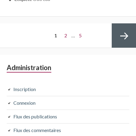
Navigation
PAGE
Page
Page
1
2
…
5
des
articles
Colonne
Administration
Page
latérale
subsidiaire
Inscription
suivante
Connexion
Flux des publications
Flux des commentaires