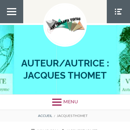
Aller
au
contenu
MEN
MEN
U TOP
U
SOCIA
L
AUTEUR/AUTRICE :
JACQUES THOMET
MENU
FIL
ACCUEIL
JACQUES THOMET
D'ARIANE