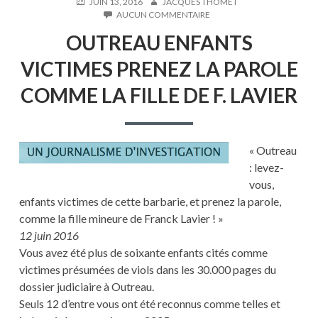
PUBLIÉ
AUTEUR
JUIN 13, 2016
JACQUES THOMET
LE
SUR
AUCUN COMMENTAIRE
OUTREAU
OUTREAU ENFANTS
ENFANTS
VICTIMES
VICTIMES PRENEZ LA PAROLE
PRENEZ
LA
COMME LA FILLE DE F. LAVIER
PAROLE
COMME
LA
FILLE
DE
« Outreau
F.
: levez-
LAVIER
vous,
enfants victimes de cette barbarie, et prenez la parole,
comme la fille mineure de Franck Lavier ! »
12 juin 2016
Vous avez été plus de soixante enfants cités comme
victimes présumées de viols dans les 30.000 pages du
dossier judiciaire à Outreau.
Seuls 12 d’entre vous ont été reconnus comme telles et