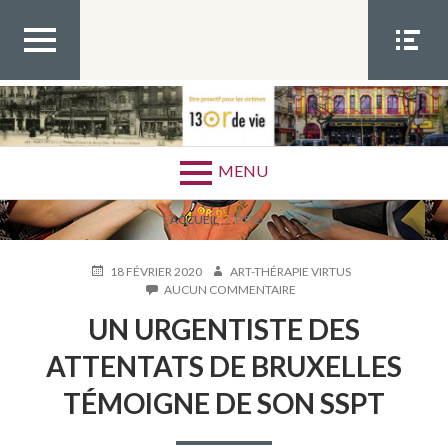
Aller
au
contenu
principal
MEN
MEN
U
U
HAUT
SOCIA
ÉTIQUETTE :
PTSD
L
MENU
FIL
ACCUEIL
PTSD
D'ARIANE
PUBLIÉ
AUTEUR
18 FÉVRIER 2020
ART-THÉRAPIE VIRTUS
LE
SUR
AUCUN COMMENTAIRE
UN
UN URGENTISTE DES
URGENTISTE
DES
ATTENTATS DE BRUXELLES
ATTENTATS
DE
TÉMOIGNE DE SON SSPT
BRUXELLES
TÉMOIGNE
DE