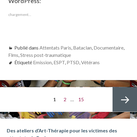
WordPress:
chargement…
Publié dans
Attentats Paris
,
Bataclan
,
Documentaire
,
Flms
,
Stress post-traumatique
Étiqueté
Emission
,
ESPT
,
PTSD
,
Vétérans
Navigation
PAGE
Page
Page
1
2
…
15
des
articles
Barre
Des ateliers d’Art-Thérapie pour les victimes des
Page