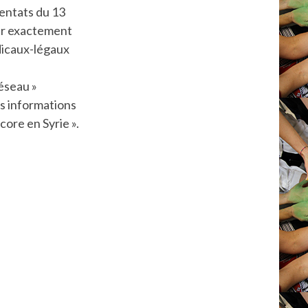
tentats du 13
oir exactement
édicaux-légaux
réseau »
es informations
core en Syrie ».