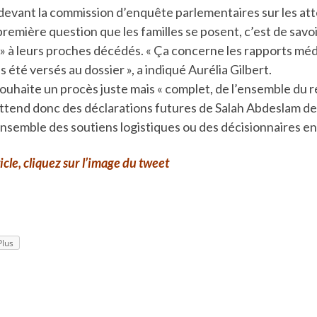
devant la commission d’enquête parlementaires sur les at
remière question que les familles se posent, c’est de sav
é » à leurs proches décédés. « Ça concerne les rapports m
s été versés au dossier », a indiqué Aurélia Gilbert.
souhaite un procès juste mais « complet, de l’ensemble du 
 attend donc des déclarations futures de Salah Abdeslam d
’ensemble des soutiens logistiques ou des décisionnaires en
ticle, cliquez sur l’image du tweet
Plus