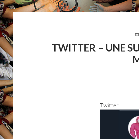
FIL
D'ARIANE
PU
LE
TWITTER – UNE SU
M
Twitter