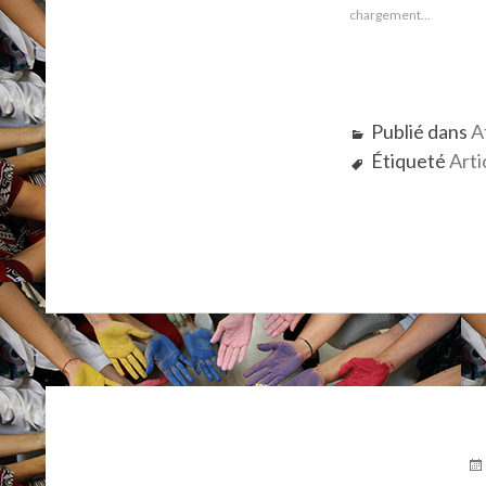
chargement…
Publié dans
A
Étiqueté
Arti
PU