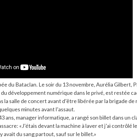
ée du Bataclan. Le soir du 13 novembre, Aurélia Gilbert, P
 du développement numérique dans le privé, est restée c
 la salle de concert avant d’être libérée par la brigade de
quelques minutes avant l’assaut.
 43 ans, manager informatique, a rangé son billet dans un cl
sacre: «J’étais devant la machine à laver et j’ai contrôlé 
y avait du sang partout, sauf sur le billet.»