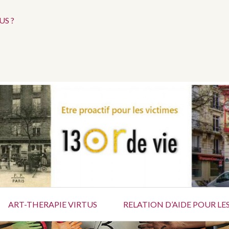
Menu
S ?
social
CLAN
nce, revendiqués par l’organisation terroriste État isla
rtrières perpétrées dans la soirée à Paris et dans sa pér
ART-THERAPIE VIRTUS
RELATION D’AIDE POUR LES