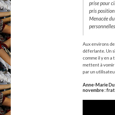
prise pour c
pris positio
Menacée du p
personnelles
Aux environs de 
déferlante. Un s
comme il y en a 
mettent à vomir 
par un utilisateu
Anne-Marie Dus
novembre : frate