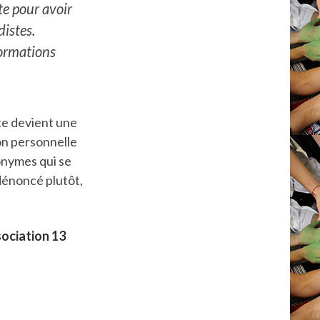
te pour avoir
distes.
formations
te devient une
ion personnelle
onymes qui se
dénoncé plutôt,
sociation 13