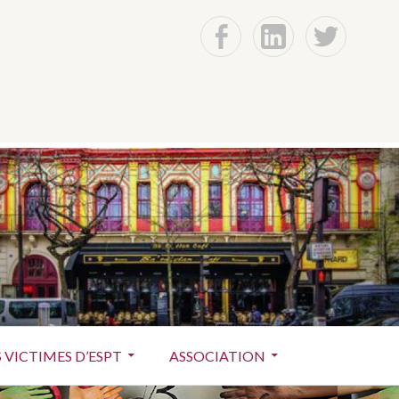
f
Lin
t
mique (dite « Daech »), sont une série de
iphérie par trois commandos distincts.
 VICTIMES D’ESPT
ASSOCIATION