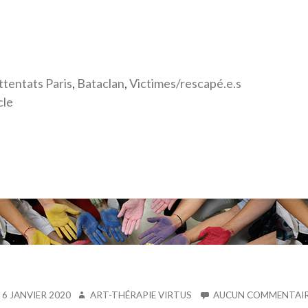
ttentats Paris
,
Bataclan
,
Victimes/rescapé.e.s
cle
BLIÉ
AUTEUR
6 JANVIER 2020
ART-THÉRAPIE VIRTUS
AUCUN COMMENTAI