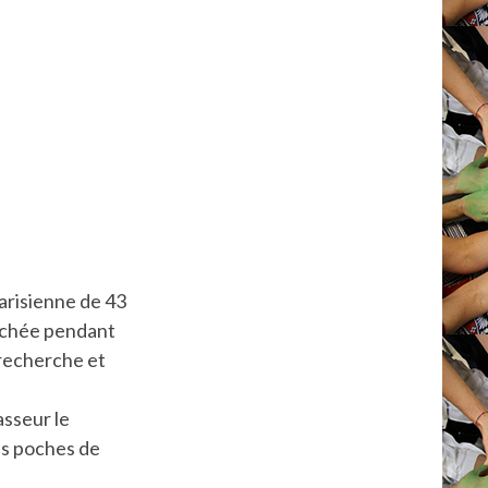
arisienne de 43
achée pendant
 recherche et
asseur le
les poches de