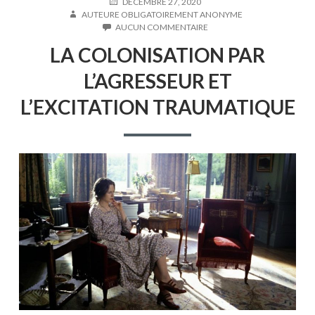
PUBLIÉ
AUTEUR
DÉCEMBRE 27, 2020
LE
AUTEURE OBLIGATOIREMENT ANONYME
SUR
AUCUN COMMENTAIRE
LA
LA COLONISATION PAR
COLONISATION
PAR
L’AGRESSEUR ET
L’AGRESSEUR
ET
L’EXCITATION TRAUMATIQUE
L’EXCITATION
TRAUMATIQUE