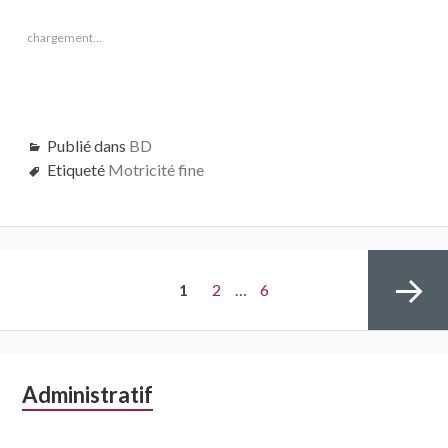
chargement…
Publié dans
BD
Etiqueté
Motricité fine
Navigation
PAGE
Page
Page
1
2
…
6
des
articles
Colonne
Administratif
Page
latérale