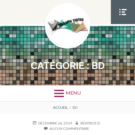
Aller
au
contenu
MEN
U
SOCIA
L
CATÉGORIE :
BD
MENU
FIL
ACCUEIL
BD
D'ARIANE
PUBLIÉ
AUTEUR
DÉCEMBRE 26, 2019
BÉATRICE D.
LE
SUR
AUCUN COMMENTAIRE
BD