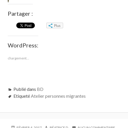
Partager :
Plus
WordPress:
chargement…
Publié dans
BD
Etiqueté
Atelier personnes migrantes
PUBLIÉ
AUTEUR
SUR
FÉVRIER 4, 2017
BÉATRICE D.
AUCUN COMMENTAIRE