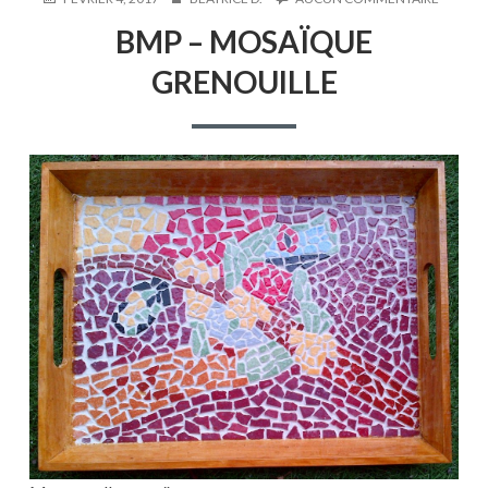
LE
BMP
BMP – MOSAÏQUE
–
MOSAÏ
GRENOUILLE
GRENOU