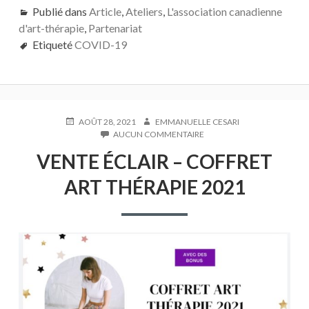
Publié dans
Article
,
Ateliers
,
L'association canadienne
d'art-thérapie
,
Partenariat
Etiqueté
COVID-19
PUBLIÉ
AUTEUR
AOÛT 28, 2021
EMMANUELLE CESARI
LE
SUR
AUCUN COMMENTAIRE
VENTE
VENTE ÉCLAIR – COFFRET
ÉCLAIR
–
ART THÉRAPIE 2021
COFFRET
ART
THÉRAPIE
2021