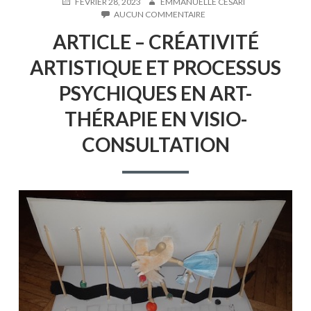
PUBLIÉ
AUTEUR
FÉVRIER 28, 2023
EMMANUELLE CESARI
LE
SUR
AUCUN COMMENTAIRE
ARTICLE
ARTICLE – CRÉATIVITÉ
–
CRÉATIVITÉ
ARTISTIQUE ET PROCESSUS
ARTISTIQUE
ET
PSYCHIQUES EN ART-
PROCESSUS
PSYCHIQUES
THÉRAPIE EN VISIO-
EN
ART-
CONSULTATION
THÉRAPIE
EN
VISIO-
CONSULTATION