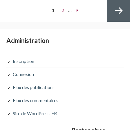
Navigation
PAGE
Page
Page
1
2
…
9
des
articles
Colonne
Administration
Page
latérale
subsidiaire
Inscription
suivante
Connexion
Flux des publications
Flux des commentaires
Site de WordPress-FR