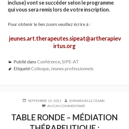
incluse) vont se succéder selon le programme
qui vous sera remis lors de votre inscription.
Pour obtenir le lien zoom veuillez écrire à :
jeunes.art.therapeutes.sipeat@artherapiev
irtus.org
Publié dans
Conférence
,
SIPE-AT
Etiqueté
Colloque
,
Jeunes professionnels
PUBLIÉ
AUTEUR
SEPTEMBRE 13, 2021
EMMANUELLE CESARI
LE
SUR
AUCUN COMMENTAIRE
TABLE
TABLE RONDE – MÉDIATION
RONDE
–
THÉRAPEUTIQUE :
MÉDIATION