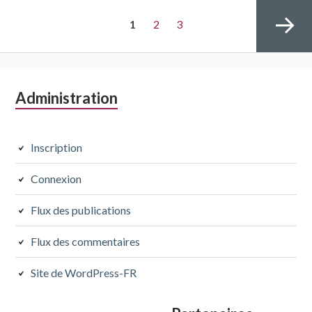
Navigation
PAGE
Page
Page
1
2
3
des
articles
Colonne
Administration
Page
latérale
subsidiaire
Inscription
suivante
Connexion
Flux des publications
Flux des commentaires
Site de WordPress-FR