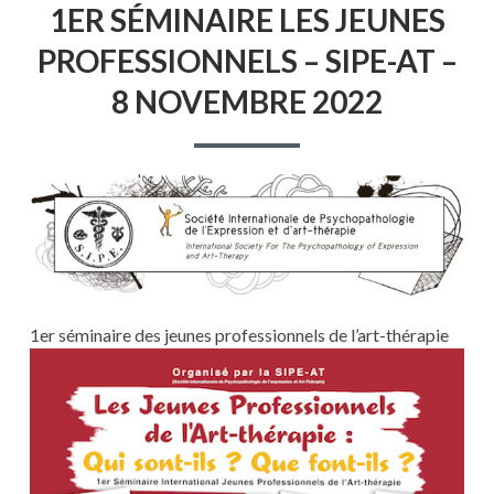
1ER SÉMINAIRE LES JEUNES
SÉMINAIRE
LES
PROFESSIONNELS – SIPE-AT –
JEUNES
PROFESSIONNELS
8 NOVEMBRE 2022
–
SIPE-
AT
–
8
NOVEMBRE
2022
1er séminaire des jeunes professionnels de l’art-thérapie