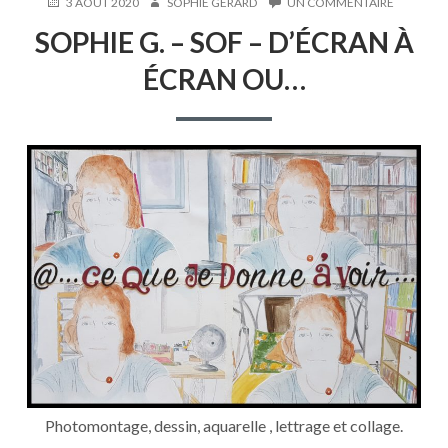
PUBLIÉ
AUTEUR
SUR
3 AOÛT 2020
SOPHIE GÉRARD
UN COMMENTAIRE
LE
SOPHIE
SOPHIE G. – SOF – D’ÉCRAN À
G.
–
ÉCRAN OU…
SOF
–
D’ÉCRAN
À
ÉCRAN
OU…
Photomontage, dessin, aquarelle , lettrage et collage.