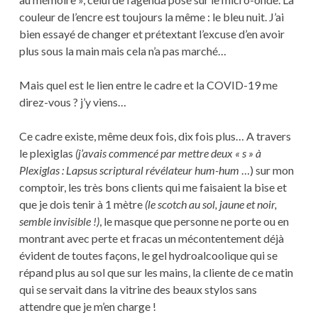
couleur de l’encre est toujours la même : le bleu nuit. J’ai
bien essayé de changer et prétextant l’excuse d’en avoir
plus sous la main mais cela n’a pas marché…
Mais quel est le lien entre le cadre et la COVID-19 me
direz-vous ? j’y viens…
Ce cadre existe, même deux fois, dix fois plus… A travers
le plexiglas
(j’avais commencé par mettre deux « s » à
Plexiglas : Lapsus scriptural révélateur hum-hum
…) sur mon
comptoir, les très bons clients qui me faisaient la bise et
que je dois tenir à 1 mètre
(le scotch au sol, jaune et noir,
semble invisible !)
, le masque que personne ne porte ou en
montrant avec perte et fracas un mécontentement déjà
évident de toutes façons, le gel hydroalcoolique qui se
répand plus au sol que sur les mains, la cliente de ce matin
qui se servait dans la vitrine des beaux stylos sans
attendre que je m’en charge !