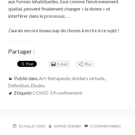
aux formes inhabituelles, tout comme l’environnement
spatial, peuvent finalement changer « la donne » et
interférer dans le processus….
J’aurais encore beaucoup de choses à écrire à ce sujet !
Partager :
E-mail
Plus
Publié dans
Art-thérapeute
,
Ateliers virtuels
,
Définition
,
Etudes
Etiqueté
COVID-19 confinement
PUBLIÉ
AUTEUR
SUR
30 JUILLET 2020
SOPHIE GÉRARD
5 COMMENTAIRES
LE
SOPHIE