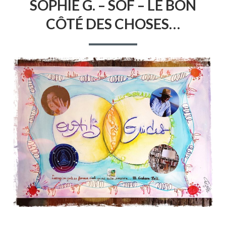
SOPHIE G. – SOF – LE BON
G.
–
CÔTÉ DES CHOSES…
SOF
–
LE
BON
CÔTÉ
DES
CHOSES