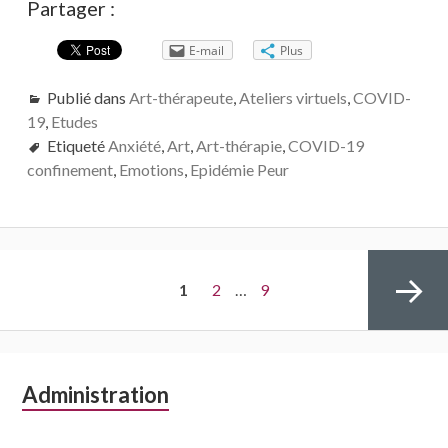
Partager :
E-mail
Plus
Publié dans
Art-thérapeute
,
Ateliers virtuels
,
COVID-
19
,
Etudes
Etiqueté
Anxiété
,
Art
,
Art-thérapie
,
COVID-19
confinement
,
Emotions
,
Epidémie Peur
Navigation
PAGE
Page
Page
1
2
…
9
des
articles
Colonne
Administration
Page
latérale