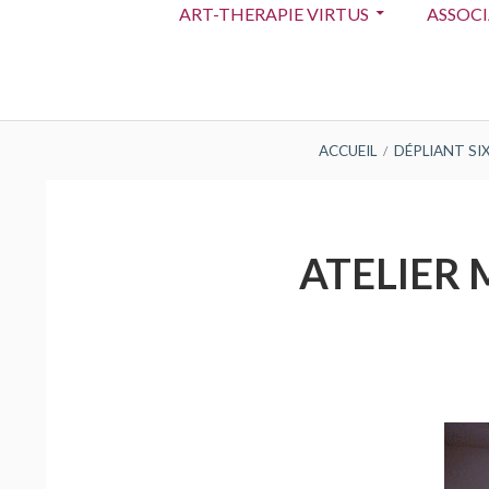
ART-THERAPIE VIRTUS
ASSOC
principal
FIL
ACCUEIL
DÉPLIANT SI
D'ARIANE
ATELIER 