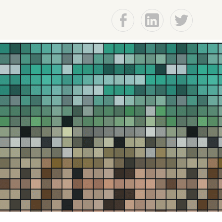
f
Lin
t