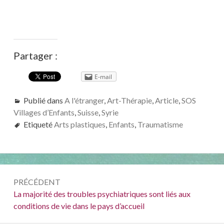
Partager :
E-mail
Publié dans
A l'étranger
,
Art-Thérapie
,
Article
,
SOS
Villages d’Enfants
,
Suisse
,
Syrie
Etiqueté
Arts plastiques
,
Enfants
,
Traumatisme
Navigation
PRÉCÉDENT
de
Précédent :
La majorité des troubles psychiatriques sont liés aux
conditions de vie dans le pays d’accueil
l’article