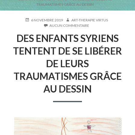
D'ARIANE
TRAUMATISMES GRÂCE AU DESSIN
PUBLIÉ
AUTEUR
6 NOVEMBRE 2019
ART-THERAPIE VIRTUS
LE
SUR
AUCUN COMMENTAIRE
DES
DES ENFANTS SYRIENS
ENFANTS
SYRIENS
TENTENT
TENTENT DE SE LIBÉRER
DE
SE
DE LEURS
LIBÉRER
DE
TRAUMATISMES GRÂCE
LEURS
TRAUMATISMES
GRÂCE
AU DESSIN
AU
DESSIN