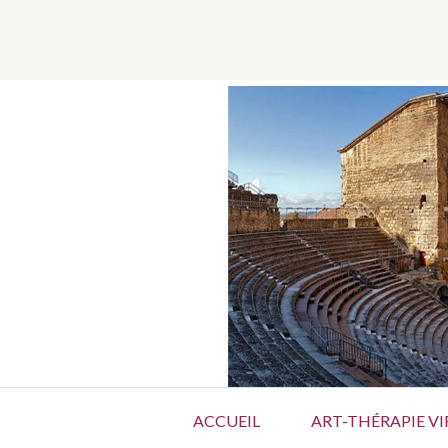
Aller
au
contenu
Menu
ACCUEIL
ART-THÉRAPIE VI
principal