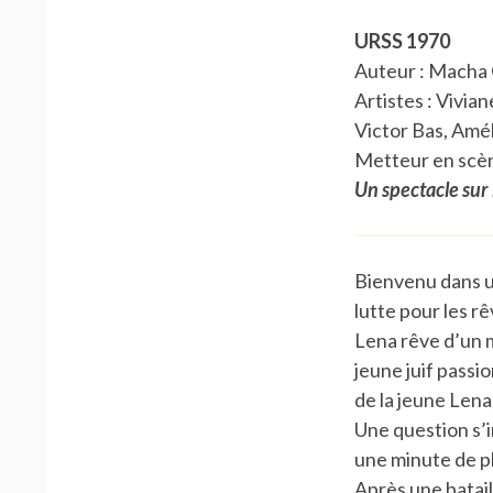
URSS 1970
Auteur : Macha
Artistes : Vivia
Victor Bas, Amé
Metteur en scèn
Un spectacle sur 
Bienvenu dans 
lutte pour les rê
Lena rêve d’un m
jeune juif passi
de la jeune Lena,
Une question s’i
une minute de pl
Après une batail