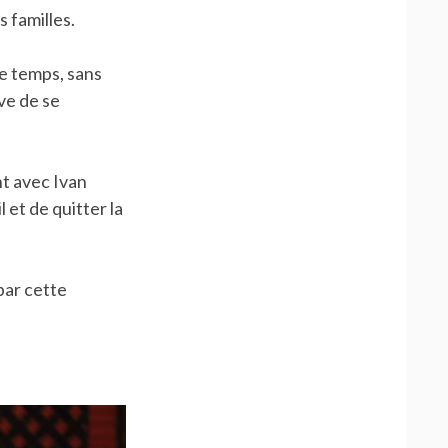
s familles.
le temps, sans
ve de se
nt avec Ivan
et de quitter la
par cette