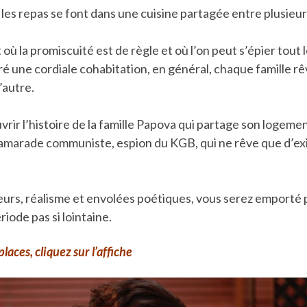
ù les repas se font dans une cuisine partagée entre plusieur
ù la promiscuité est de règle et où l’on peut s’épier tout 
é une cordiale cohabitation, en général, chaque famille rê
’autre.
vrir l’histoire de la famille Papova qui partage son logeme
amarade communiste, espion du KGB, qui ne rêve que d’exil 
leurs, réalisme et envolées poétiques, vous serez emporté 
riode pas si lointaine.
laces, cliquez sur l’affiche