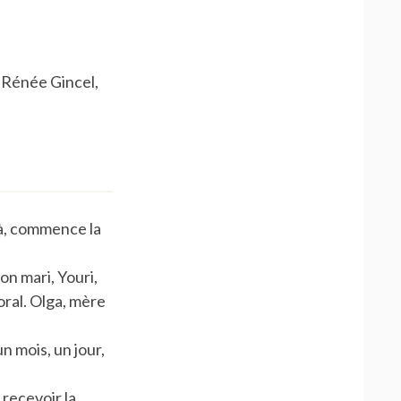
, Rénée Gincel,
à, commence la
on mari, Youri,
oral. Olga, mère
n mois, un jour,
 recevoir la