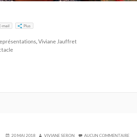
E-mail
Plus
eprésentations
,
Viviane Jauffret
ctacle
PUBLIÉ
AUTEUR
SUR
20 MAI 2018
VIVIANE SERON
AUCUN COMMENTAIRE