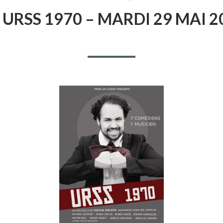
LE
TH
URSS 1970 – MARDI 29 MAI 2
–
URS
197
–
MA
29
MAI
201
–
PAR