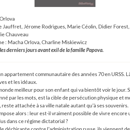
 Orlova
ne Jauffret, Jérome Rodrigues, Marie Céolin, Didier Forest
lie Chauveau
e : Macha Orlova, Charline Miskiewicz
les derniers jours avant exil de la famille Papova.
un appartement communautaire des années 70 en URSS. L
ves et les idéaux.
onde meilleur pour son enfant qui va bientôt voir le jour. S
onné par les mots, est la cible de persécution physique et m
 reste attachée à sa ville natale autant qu’à ses souvenirs.
mpose alors : leur est-il vraiment possible de vivre encore u
us dans ce régime dictatorial ?
le déchirante contre l’administration russe, ils viennent de