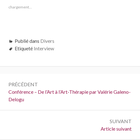
chargement…
Publié dans
Divers
Etiqueté
Interview
Navigation
PRÉCÉDENT
de
Précédent :
Conférence – De l’Art à l’Art-Thérapie par Valérie Galeno-
Delogu
l’article
SUIVANT
Suivant :
Article suivant