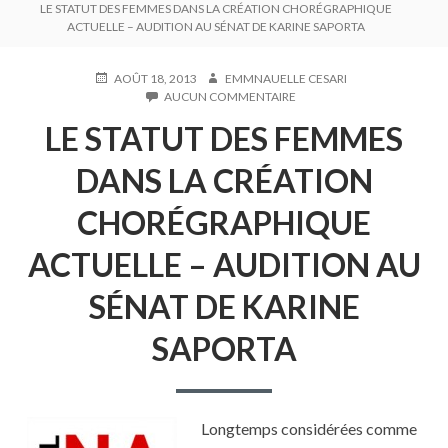
LE STATUT DES FEMMES DANS LA CRÉATION CHORÉGRAPHIQUE
D'ARIANE
ACTUELLE – AUDITION AU SÉNAT DE KARINE SAPORTA
PUBLIÉ
AUTEUR
AOÛT 18, 2013
EMMNAUELLE CESARI
LE
SUR
AUCUN COMMENTAIRE
LE
LE STATUT DES FEMMES
STATUT
DES
FEMMES
DANS LA CRÉATION
DANS
LA
CHORÉGRAPHIQUE
CRÉATION
CHORÉGRAPHIQUE
ACTUELLE – AUDITION AU
ACTUELLE
–
AUDITION
SÉNAT DE KARINE
AU
SÉNAT
SAPORTA
DE
KARINE
SAPORTA
Longtemps considérées comme