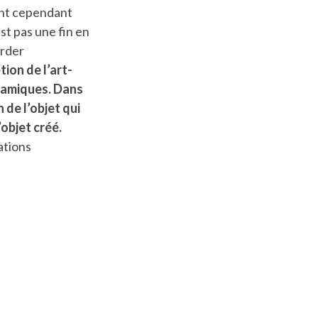
ont cependant
st pas une fin en
order
tion de l’art-
ynamiques. Dans
 de l’objet qui
’objet créé.
ations