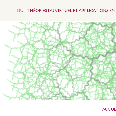
Menu
Aller
au
DU – THÉORIES DU VIRTUEL ET APPLICATIONS E
Top
contenu
Menu
ACCUE
principal