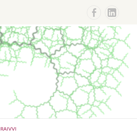
f
Lin
RAIVVI