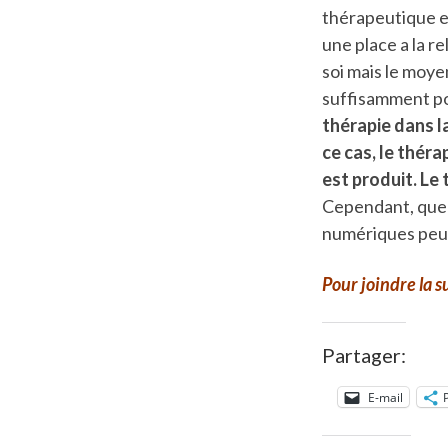
thérapeutique es
une place a la r
soi mais le moye
suffisamment po
thérapie dans l
ce cas, le thér
est produit. Le 
Cependant, quelqu
numériques peuve
Pour joindre la su
Partager:
E-mail