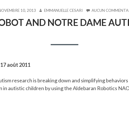
LIÉ
AUTEUR
NOVEMBRE 10, 2013
EMMANUELLE CESARI
AUCUN COMMENTA
OBOT AND NOTRE DAME AUT
e 17 août 2011
tism research is breaking down and simplifying behaviors
on in autistic children by using the Aldebaran Robotics NAO