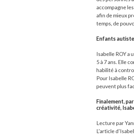
accompagne les p
afin de mieux p
temps, de pouvoi
Enfants autist
Isabelle ROY a ut
5 à 7 ans. Elle c
habilité à contro
Pour Isabelle ROY
peuvent plus fac
Finalement, par
créativité, Isa
Lecture par Yan
L’article d’Isab