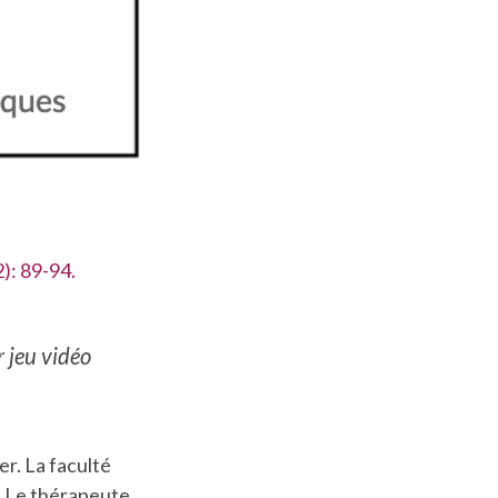
): 89-94.
r jeu vidéo
er. La faculté
e. Le thérapeute