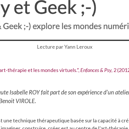
Lecture par Yann Leroux
’art-thérapie et les mondes virtuels.”,
Enfances & Psy,
2 (2012
eute Isabelle ROY fait part de son expérience d’un atelie
Benoit VIROLE.
st une technique thérapeutique basée sur la capacité à cré
imaginer, construire, créer est au centre de l’art-thérapi