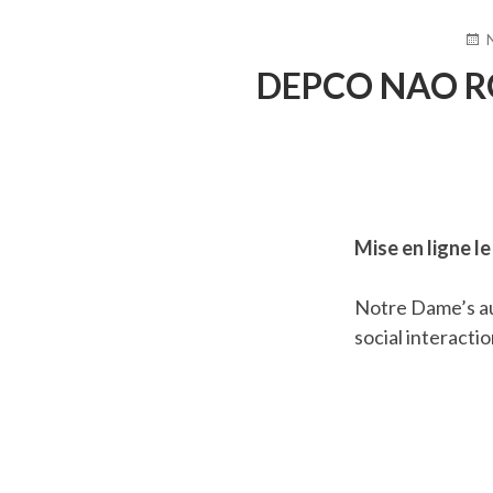
PUB
LE
DEPCO NAO R
Mise en ligne l
Notre Dame’s au
social interacti