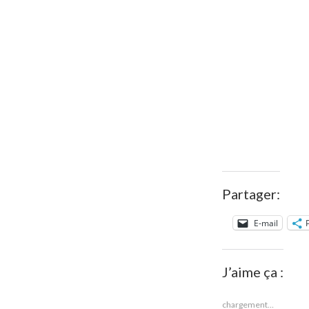
Partager:
E-mail
J’aime ça :
chargement…