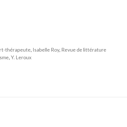
rt-thérapeute
,
Isabelle Roy
,
Revue de littérature
isme
,
Y. Leroux