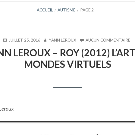
ACCUEIL
AUTISME
PAGE 2
PUBLIÉ
AUTEUR
SU
JUILLET 25, 2016
YANN LEROUX
AUCUN COMMENTAIRE
LE
LE
N LEROUX – ROY (2012) L’ART
PA
Y
MONDES VIRTUELS
LE
–
R
(2
L’
TH
ET
LE
 Leroux
M
VI