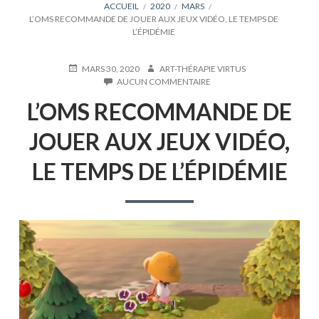
FIL
ACCUEIL
2020
MARS
L’OMS RECOMMANDE DE JOUER AUX JEUX VIDÉO, LE TEMPS DE
D'ARIANE
L’ÉPIDÉMIE
PUBLIÉ
AUTEUR
MARS 30, 2020
ART-THÉRAPIE VIRTUS
LE
SUR
AUCUN COMMENTAIRE
L’OMS
L’OMS RECOMMANDE DE
RECOMMANDE
DE
JOUER
JOUER AUX JEUX VIDÉO,
AUX
JEUX
LE TEMPS DE L’ÉPIDÉMIE
VIDÉO,
LE
TEMPS
DE
L’ÉPIDÉMIE