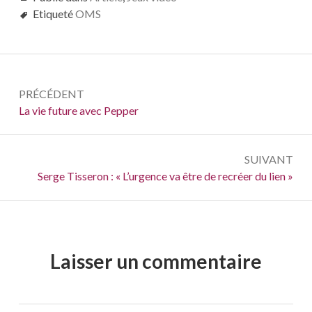
Etiqueté
OMS
Navigation
PRÉCÉDENT
de
Précédent :
La vie future avec Pepper
l’article
SUIVANT
Suivant :
Serge Tisseron : « L’urgence va être de recréer du lien »
Laisser un commentaire