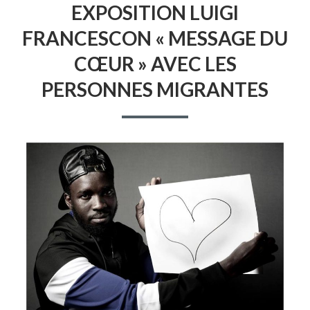
EXPOSITION LUIGI
LUIGI
FRANCESCON
FRANCESCON « MESSAGE DU
«
MESSAGE
CŒUR » AVEC LES
DU
CŒUR
PERSONNES MIGRANTES
»
AVEC
LES
PERSONNES
MIGRANTES