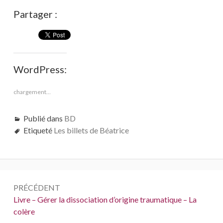
Partager :
WordPress:
chargement…
Publié dans
BD
Etiqueté
Les billets de Béatrice
Navigation
PRÉCÉDENT
de
Précédent :
Livre – Gérer la dissociation d’origine traumatique – La
colère
l’article