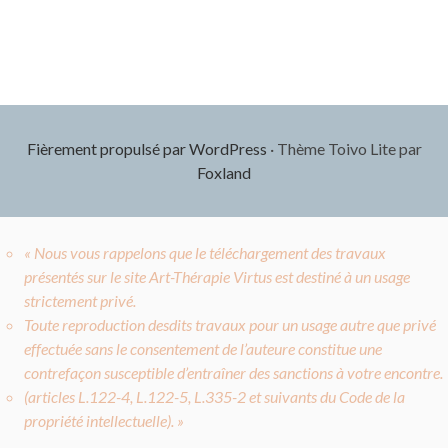
Fièrement propulsé par WordPress
·
Thème Toivo Lite par
Foxland
« Nous vous rappelons que le téléchargement des travaux
présentés sur le site Art-Thérapie Virtus est destiné à un usage
strictement privé.
Toute reproduction desdits travaux pour un usage autre que privé
effectuée sans le consentement de l’auteure constitue une
contrefaçon susceptible d’entraîner des sanctions à votre encontre.
(articles L.122-4, L.122-5, L.335-2 et suivants du Code de la
propriété intellectuelle). »